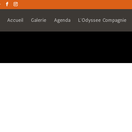
r
e (float) cast instead in
/home/clients/52e59be59da61dc73872e
/xmlrpc.php
on line
216
Accueil
Galerie
Agenda
L’Odyssée Compagnie
the (bool) cast instead in
/home/clients/52e59be59da61dc73872
/xmlrpc.php
on line
235