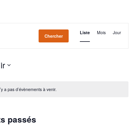
Navigation
Liste
Mois
de
Jour
Chercher
vues
Évènement
ir
nez
n’y a pas d’évènements à venir.
ts passés