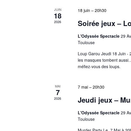
JUIN
18 juin – 20h30
18
Soirée jeux – 
2026
L'Odyssée Spectacle
29 Av
Toulouse
Loup Garou Jeudi 18 Juin - 
les masques tombent aussi… 
méfiez-vous des loups.
MAI
7 mai – 20h30
7
Jeudi jeux – Mu
2026
L'Odyssée Spectacle
29 Av
Toulouse
Murder Party Le 7 Mai à 20h