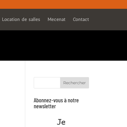
2f194d108bd/sites/lodyssee-spectacle.fr/wp-
Location de salles
Mécénat
Contact
e2f194d108bd/sites/lodyssee-spectacle.fr/wp-
Rechercher
Abonnez-vous à notre
newsletter
Je