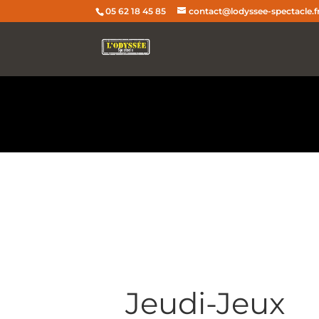
05 62 18 45 85
contact@lodyssee-spectacle.f
Deprecated
: Non-canonical cast (double) is deprecated, use th
content/plugins/wordfence/vendor/wordfence/wf-waf/src/lib
Deprecated
: Non-canonical cast (boolean) is deprecated, use 
content/plugins/wordfence/vendor/wordfence/wf-waf/src/lib
Jeudi-Jeux