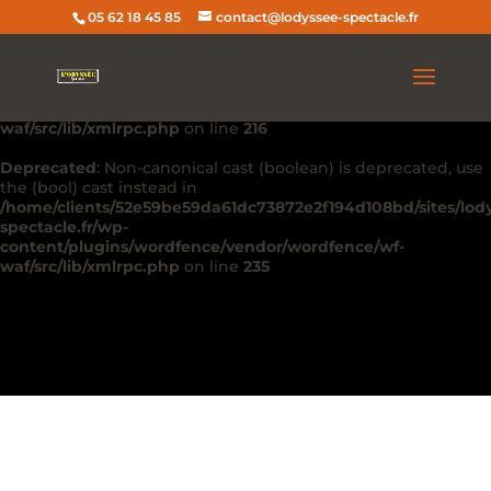
05 62 18 45 85
contact@lodyssee-spectacle.fr
Deprecated
: Non-canonical cast (double) is deprecated, use
the (float) cast instead in
/home/clients/52e59be59da61dc73872e2f194d108bd/sites/lod
spectacle.fr/wp-
content/plugins/wordfence/vendor/wordfence/wf-
waf/src/lib/xmlrpc.php
on line
216
Deprecated
: Non-canonical cast (boolean) is deprecated, use
the (bool) cast instead in
/home/clients/52e59be59da61dc73872e2f194d108bd/sites/lod
spectacle.fr/wp-
content/plugins/wordfence/vendor/wordfence/wf-
waf/src/lib/xmlrpc.php
on line
235