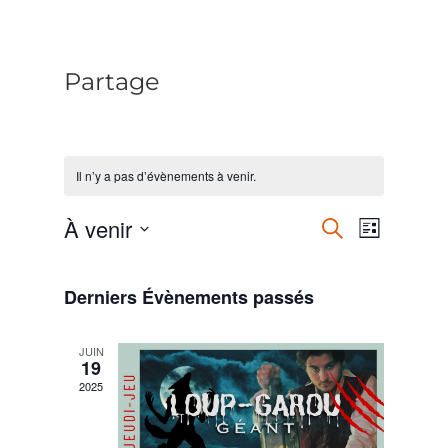
Partage
Il n’y a pas d’évènements à venir.
Recherche
Navigatio
À venir
Recherche
Liste
de
et
Sélectionnez
vues
une
navigation
date.
Derniers Évènements passés
Évèneme
de
vues
JUIN
19
Évènements
2025