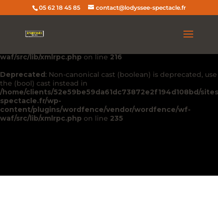
05 62 18 45 85
contact@lodyssee-spectacle.fr
Deprecated
: Non-canonical cast (double) is deprecated, use
the (float) cast instead in
/home/clients/52e59be59da61dc73872e2f194d108bd/sites
spectacle.fr/wp-
content/plugins/wordfence/vendor/wordfence/wf-
waf/src/lib/xmlrpc.php
on line
216
Deprecated
: Non-canonical cast (boolean) is deprecated, use
the (bool) cast instead in
/home/clients/52e59be59da61dc73872e2f194d108bd/sites
spectacle.fr/wp-
content/plugins/wordfence/vendor/wordfence/wf-
waf/src/lib/xmlrpc.php
on line
235